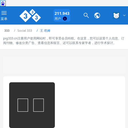
211.943
菜单
用户
333
Social 333
王 塔姆
pig333.cn注册用户使用网站时，即可享受会员特权。在这里，您可以设置个人信息、订
阅刊物、修改分类广告、查看信息和留言、还可以联系专家学者，进行学术探讨。