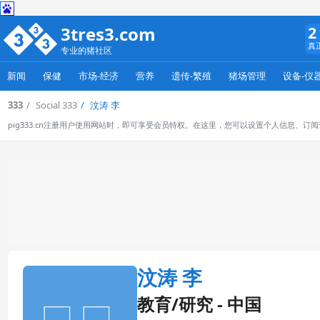
3tres3.com
2
真
专业的猪社区
新闻
保健
市场-经济
营养
遗传-繁殖
猪场管理
设备-仪
333
Social 333
汶涛 李
pig333.cn注册用户使用网站时，即可享受会员特权。在这里，您可以设置个人信息、
汶涛 李
教育/研究 - 中国