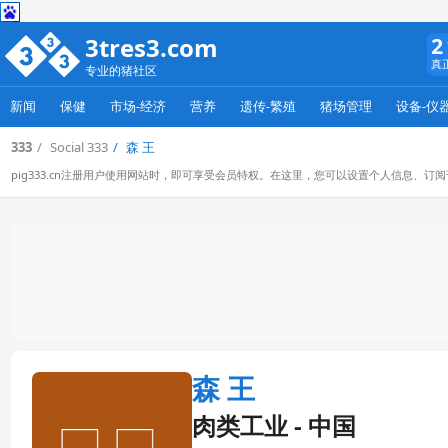
3tres3.com
2
真
专业的猪社区
新闻
保健
市场-经济
营养
遗传-繁殖
猪场管理
设备-仪
333
Social 333
森 王
pig333.cn注册用户使用网站时，即可享受会员特权。在这里，您可以设置个人信息、
森 王
肉类工业 - 中国