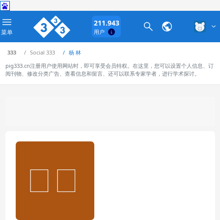
211.943
菜单
用户
333
Social 333
杨 林
pig333.cn注册用户使用网站时，即可享受会员特权。在这里，您可以设置个人信息、订
阅刊物、修改分类广告、查看信息和留言、还可以联系专家学者，进行学术探讨。