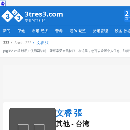
3tres3.com
2
真
专业的猪社区
新闻
保健
市场-经济
营养
遗传-繁殖
猪场管理
设备-仪
333
Social 333
文睿 張
pig333.cn注册用户使用网站时，即可享受会员特权。在这里，您可以设置个人信息、
文睿 張
其他 - 台湾