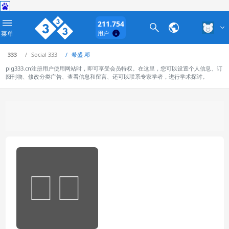
211.754
菜单
用户
333
Social 333
希盛 邓
pig333.cn注册用户使用网站时，即可享受会员特权。在这里，您可以设置个人信息、订
阅刊物、修改分类广告、查看信息和留言、还可以联系专家学者，进行学术探讨。