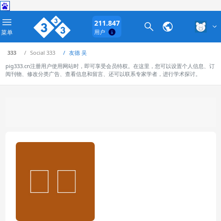
211.847
菜单
用户
333
Social 333
友德 吴
pig333.cn注册用户使用网站时，即可享受会员特权。在这里，您可以设置个人信息、订
阅刊物、修改分类广告、查看信息和留言、还可以联系专家学者，进行学术探讨。