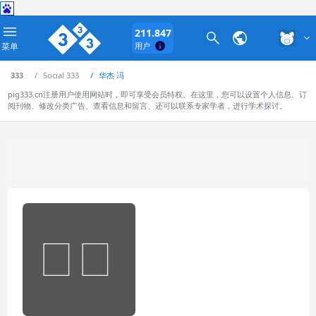
211.847
菜单
用户
333
Social 333
华杰 冯
pig333.cn注册用户使用网站时，即可享受会员特权。在这里，您可以设置个人信息、订
阅刊物、修改分类广告、查看信息和留言、还可以联系专家学者，进行学术探讨。