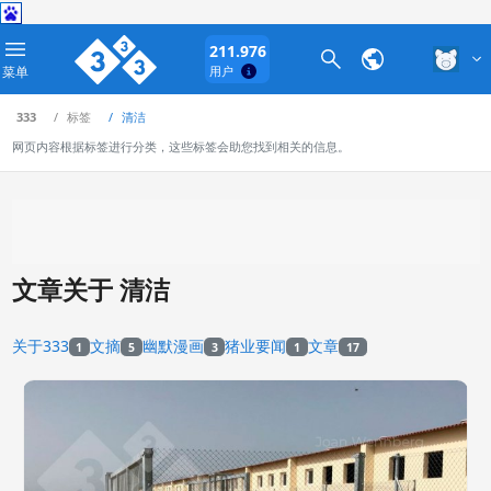
211.976
菜单
用户
333
标签
清洁
网页内容根据标签进行分类，这些标签会助您找到相关的信息。
文章关于 清洁
关于333
文摘
幽默漫画
猪业要闻
文章
1
5
3
1
17