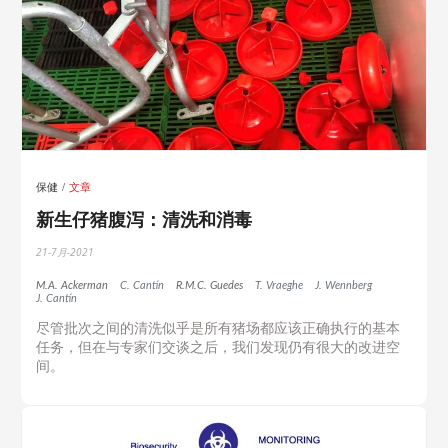
保健
文章
新生仔猪腹泻：清洗和消毒
21-7月-2021
M.A. Ackerman
C. Cantín
R.M.C. Guedes
T. Vraeghe
J. Wennberg
J. Cantín
尽管批次之间的清洗似乎是所有猪场都应该正确执行的基本
任务，但在与专家们交谈之后，我们发现仍有很大的改进空
间。