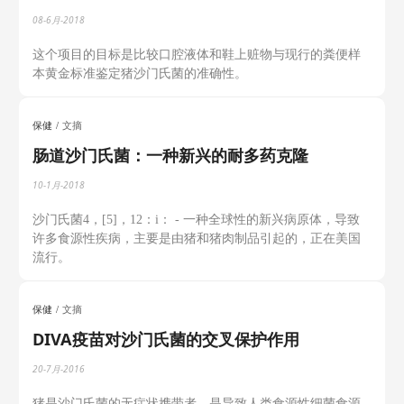
08-6月-2018
这个项目的目标是比较口腔液体和鞋上赃物与现行的粪便样
本黄金标准鉴定猪沙门氏菌的准确性。
保健
文摘
肠道沙门氏菌：一种新兴的耐多药克隆
10-1月-2018
沙门氏菌4，[5]，12：i： - 一种全球性的新兴病原体，导致
许多食源性疾病，主要是由猪和猪肉制品引起的，正在美国
流行。
保健
文摘
DIVA疫苗对沙门氏菌的交叉保护作用
20-7月-2016
猪是沙门氏菌的无症状携带者，是导致人类食源性细菌食源