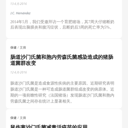
13-6月-2016
J.C. Hernández
2014年5月，我们受邀拜访一个育肥猪场，其7周大仔猪断奶
后表现出脑膜炎和腹泻症状，且断奶后3周的死亡率为5%。
保健
文摘
肠道沙门氏菌和胞内劳森氏菌感染造成的猪肠
道菌群改变
12-6月-2016
肠道沙门氏菌是造成食源性疾病的主要原因。近期研究表明
肠道沙门氏菌是一种可造成肠道菌群组成改变的病原体。近
期的一项前瞻性研究（法国猪场）发现肠道沙门氏菌和胞内
劳森氏菌之间存在统计上显著相关。
保健
文摘
鼠伤寒沙门氏菌减毒活疫苗的应用