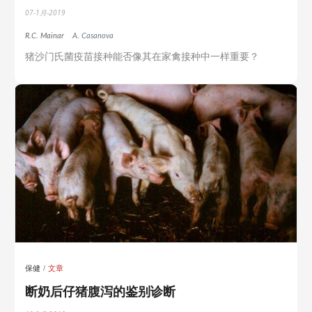
07-1月-2019
R.C. Mainar
A. Casanova
猪沙门氏菌疫苗接种能否像其在家禽接种中一样重要？
保健
文章
断奶后仔猪腹泻的鉴别诊断