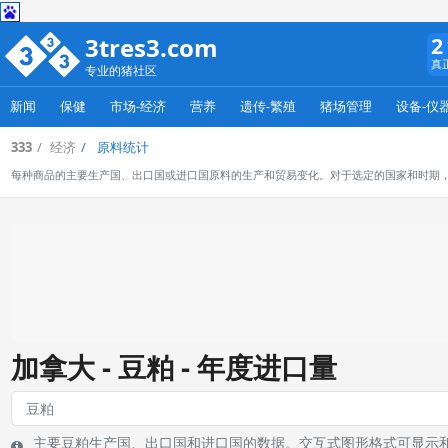
3tres3.com
2
真
专业的猪社区
新闻
保健
市场-经济
营养
遗传-繁殖
猪场管理
设备-仪
333
经济
原料统计
每种商品的主要生产国、出口国或进口国原料的生产和贸易变化。对于选定的国家和时期
加拿大 - 豆粕 - 年度进口量
主要豆粕生产国、出口国和进口国的数据。交互式图形格式可显示