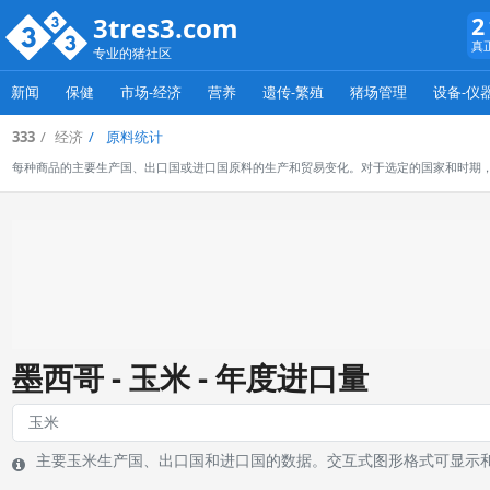
3tres3.com
2
真
专业的猪社区
新闻
保健
市场-经济
营养
遗传-繁殖
猪场管理
设备-仪
333
经济
原料统计
每种商品的主要生产国、出口国或进口国原料的生产和贸易变化。对于选定的国家和时期
墨西哥 - 玉米 - 年度进口量
主要玉米生产国、出口国和进口国的数据。交互式图形格式可显示