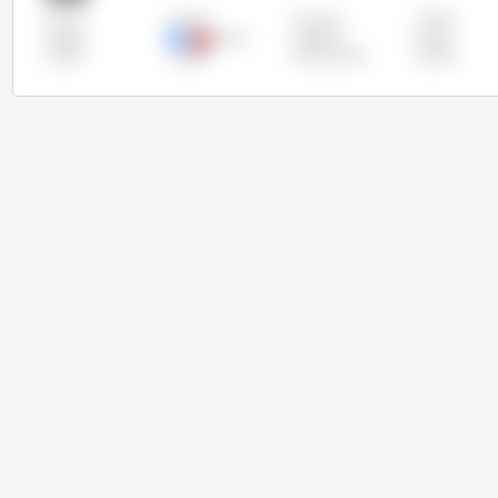
中国
以色列
伊朗
全部
埃及
墨西哥
摩洛哥
日本
秘鲁
越南
阿尔及利亚
韩国