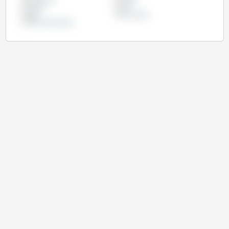
突尼斯
约旦
越南
阿尔及利亚
阿拉伯联合酋长国