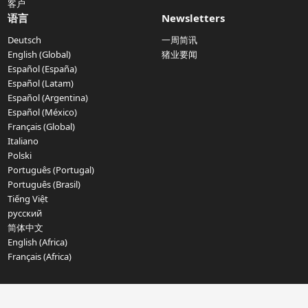
客户
语言
Newsletters
Deutsch
一周简讯
English (Global)
猪业要闻
Español (España)
Español (Latam)
Español (Argentina)
Español (México)
Français (Global)
Italiano
Polski
Português (Portugal)
Português (Brasil)
Tiếng Việt
русский
简体中文
English (Africa)
Français (Africa)