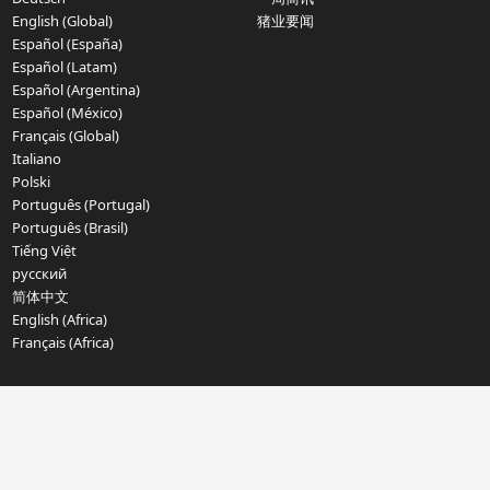
English (Global)
猪业要闻
Español (España)
Español (Latam)
Español (Argentina)
Español (México)
Français (Global)
Italiano
Polski
Português (Portugal)
Português (Brasil)
Tiếng Việt
русский
简体中文
English (Africa)
Français (Africa)