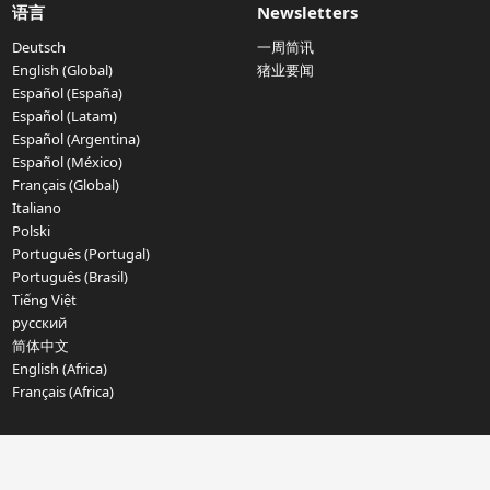
语言
Newsletters
Deutsch
一周简讯
English (Global)
猪业要闻
Español (España)
Español (Latam)
Español (Argentina)
Español (México)
Français (Global)
Italiano
Polski
Português (Portugal)
Português (Brasil)
Tiếng Việt
русский
简体中文
English (Africa)
Français (Africa)