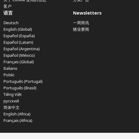
客户
语言
Newsletters
Deutsch
一周简讯
English (Global)
猪业要闻
Español (España)
Español (Latam)
Español (Argentina)
Español (México)
Français (Global)
Italiano
Polski
Português (Portugal)
Português (Brasil)
Tiếng Việt
русский
简体中文
English (Africa)
Français (Africa)