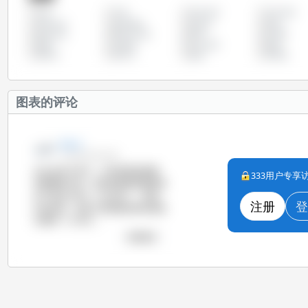
丹麦
保加利亚
克罗地亚
全部
哥伦比亚
塞浦路斯
奥地利
希腊
斯洛伐克
斯洛文尼亚
智利
比利时
瑞典
立陶宛
罗马尼亚
美国
葡萄牙
西班牙
越南
阿根廷
图表的评论
Zoe Li
12-3月-2014 8:30
在过去的15年中，尽管美国的能繁
333用户专
母猪数量下降，但是育肥猪的数量增
加了超过700万（+20.9%）。形成
注册
登
对比的是，加拿大育肥猪的增长量相
对缓和（+4.3%）。
查看图表