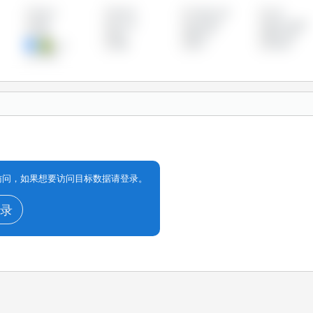
加拿大
匈牙利
卢森堡公国
台湾
德国
意大利
拉脱维亚
捷克共和国
法国
波兰
爱尔兰
爱沙尼亚
芬兰
英国
荷兰
菲律宾
马尔他
享访问，如果想要访问目标数据请登录。
录