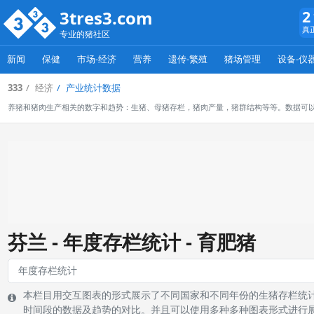
3tres3.com
2
真
专业的猪社区
新闻
保健
市场-经济
营养
遗传-繁殖
猪场管理
设备-仪
333
经济
产业统计数据
养猪和猪肉生产相关的数字和趋势：生猪、母猪存栏，猪肉产量，猪群结构等等。数据可
芬兰 - 年度存栏统计 - 育肥猪
本栏目用交互图表的形式展示了不同国家和不同年份的生猪存栏统
时间段的数据及趋势的对比。并且可以使用多种多种图表形式进行