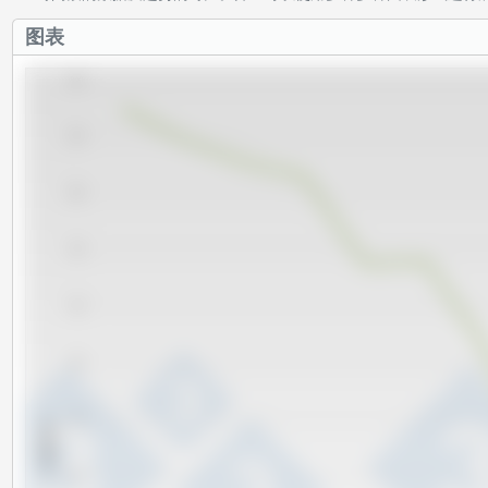
图表
840
820
800
780
760
740
720
x 1000 头
700