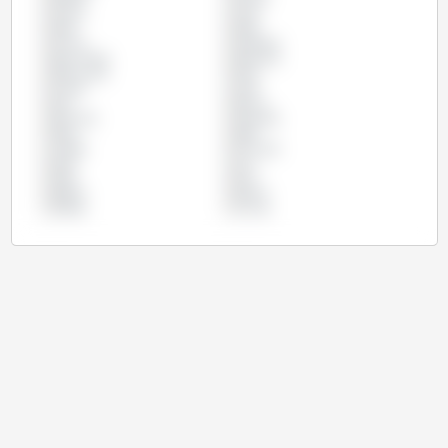
巴拿马
巴西
希腊
德国
意大利
拉脱维亚
捷克共和国
斯洛伐克
斯洛文尼亚
智利
比利时
法国
波兰
爱尔兰
爱沙尼亚
玻利维亚
瑞典
秘鲁
立陶宛
罗马尼亚
美国
芬兰
英国
荷兰
葡萄牙
西班牙
阿根廷
马尔他