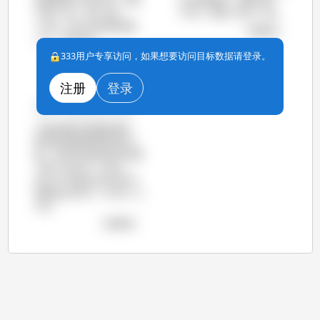
国和西班牙下降3.5%，丹麦
去年同期相比，美国下降
下降11.5%，荷兰下降
-6.3%，加拿大下降 -1.0%。
13.5%。波兰出栏量则明显
查看图表
上升，达到23%。
333用户专享访问，如果想要访问目标数据请登录。
查看图表
注册
登录
Zoe Li
12-12月-2013 13:35
从屠宰量相关的数据来看，
欧洲生猪的屠宰量仍然在下
降。去年8月时相比前年同期
下降了200万头（9.6%），
而今年7月相比去年8月的下
降量也在200万（10.3%）头
左右。
查看图表