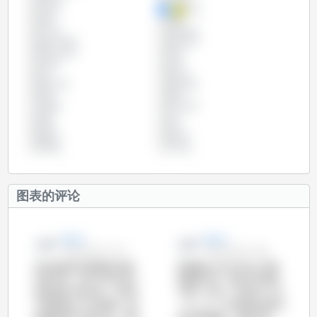
巴拿马
巴西
希腊
德国
意大利
拉脱维亚
捷克共和国
斯洛伐克
斯洛文尼亚
智利
比利时
法国
波兰
爱尔兰
爱沙尼亚
玻利维亚
瑞典
秘鲁
立陶宛
罗马尼亚
美国
芬兰
英国
荷兰
葡萄牙
西班牙
阿根廷
马尔他
图表的评论
Zoe Li
Zoe Li
05-8月-2014 17:10
05-8月-2014 17:00
四月份欧洲主要国家生猪出
美国确认今年五月份上市猪
栏量下降，与2013年4月份
的数量下降，相交去年同期
相比整体下降2.8%。不同生
下降了-6.5%。过去的三个月
产国表现出了不同趋势：德
（3，4，5）的生猪出栏量与