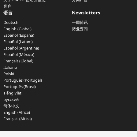
客户
语言
Newsletters
Deutsch
一周简讯
English (Global)
猪业要闻
Español (España)
Español (Latam)
Español (Argentina)
Español (México)
Français (Global)
Italiano
Polski
Português (Portugal)
Português (Brasil)
Tiếng Việt
русский
简体中文
English (Africa)
Français (Africa)