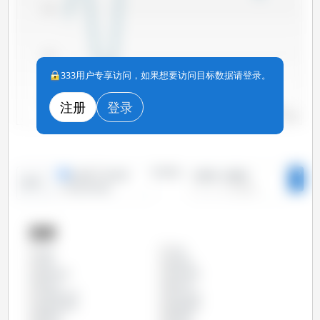
1,750
1,700
333用户专享访问，如果想要访问目标数据请登录。
注册
登录
1,650
2010
2012
2014
2016
2018
2020
2022
2024
2011
2013
2015
2017
2019
2021
2023
2025
时间段：
线形图
条形图
2010 - 2025
趋势：
1
特定时间段
国家
中国
全部
丹麦
俄罗斯
保加利亚
克罗地亚
加拿大
匈牙利
卢森堡公国
哥伦比亚
哥斯达黎加
塞浦路斯
墨西哥
奥地利