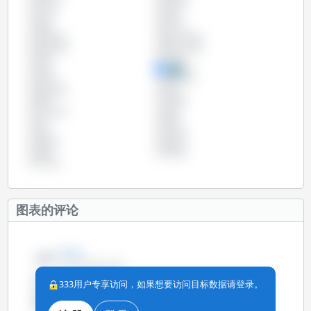
巴拉圭
巴拿马
巴西
希腊
德国
意大利
拉脱维亚
捷克共和国
斯洛伐克
斯洛文尼亚
智利
比利时
法国
波兰
爱尔兰
爱沙尼亚
玻利维亚
瑞典
秘鲁
立陶宛
罗马尼亚
美国
芬兰
英国
荷兰
菲律宾
葡萄牙
西班牙
越南
阿根廷
马尔他
图表的评论
Zoe Li
01-6月-2014 15:45
2013年全球生猪屠宰量稳
333用户专享访问，如果想要访问目标数据请登录。
定。世界各主要猪肉生产国
的猪肉产量与2012年相似。