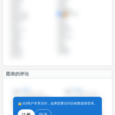
巴拿马
巴西
希腊
德国
意大利
拉脱维亚
捷克共和国
斯洛伐克
斯洛文尼亚
智利
比利时
法国
波兰
爱尔兰
爱沙尼亚
玻利维亚
瑞典
秘鲁
立陶宛
罗马尼亚
美国
芬兰
英国
荷兰
菲律宾
葡萄牙
西班牙
阿根廷
马尔他
图表的评论
Zoe Li
Zoe Li
04-5月-2014 9:42
15-4月-2014 17:59
2013年德国共屠宰生猪5863
自2000年开始，意大利、法
333用户专享访问，如果想要访问目标数据请登录。
万头，占欧洲总屠宰量
国的生猪屠宰量一直在降
23.8%。
低，而荷兰、波兰和丹麦也
表现出相同趋势。但是德国
注册
登录
查看图表