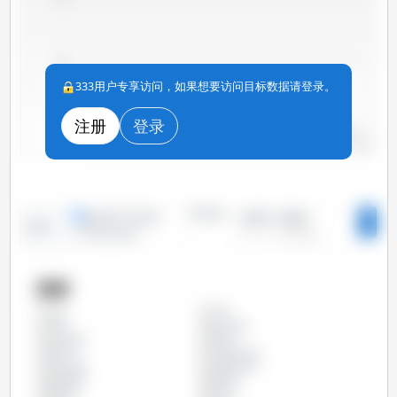
100
333用户专享访问，如果想要访问目标数据请登录。
注册
登录
0
2010
2012
2014
2016
2018
2020
2022
2024
2011
2013
2015
2017
2019
2021
2023
2025
时间段：
线形图
条形图
2010 - 2025
趋势：
2
特定时间段
国家
中国
全部
丹麦
保加利亚
克罗地亚
加拿大
匈牙利
卢森堡公国
哥伦比亚
哥斯达黎加
塞浦路斯
墨西哥
奥地利
巴拉圭