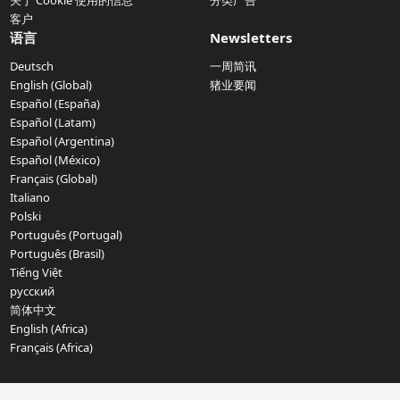
关于 Cookie 使用的信息
分类广告
客户
语言
Newsletters
Deutsch
一周简讯
English (Global)
猪业要闻
Español (España)
Español (Latam)
Español (Argentina)
Español (México)
Français (Global)
Italiano
Polski
Português (Portugal)
Português (Brasil)
Tiếng Việt
русский
简体中文
English (Africa)
Français (Africa)