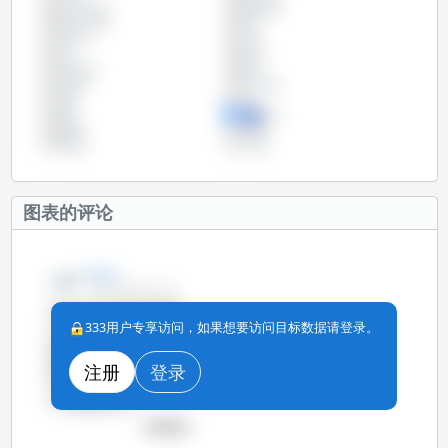
捷克共和国
斯洛伐克
斯洛文尼亚
智利
比利时
法国
波兰
爱尔兰
爱沙尼亚
瑞典
立陶宛
罗马尼亚
美国
芬兰
英国
荷兰
葡萄牙
西班牙
阿根廷
马尔他
图表的评论
Zoe Li
15-6月-2014 13:13
尽管在2013年的母猪普查
333用户专享访问，如果想要访问目标数据请登录。
中，母猪存栏量减少，但是
我们看到现在20kg以下的仔
猪的数量出现了小幅的上
注册
登录
升。这意味着欧洲的养猪生
产力仍然在上升。
查看图表