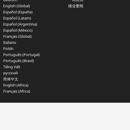
English (Global)
猪业要闻
Español (España)
Español (Latam)
Español (Argentina)
Español (México)
Français (Global)
Italiano
Polski
Português (Portugal)
Português (Brasil)
Tiếng Việt
русский
简体中文
English (Africa)
Français (Africa)