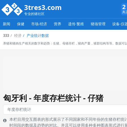
3tres3.com
2
真
专业的猪社区
新闻
保健
市场-经济
营养
遗传-繁殖
猪场管理
设备-仪
333
经济
产业统计数据
养猪和猪肉生产相关的数字和趋势：生猪、母猪存栏，猪肉产量，猪群结构等等。数据可
匈牙利 - 年度存栏统计 - 仔猪
本栏目用交互图表的形式展示了不同国家和不同年份的生猪存栏统
时间段的数据及趋势的对比。并且可以使用多种多种图表形式进行