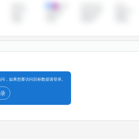
加拿大
匈牙利
卢森堡公国
台湾
意大利
拉脱维亚
捷克共和国
斯洛伐克
波兰
爱尔兰
爱沙尼亚
瑞典
英国
荷兰
葡萄牙
西班牙
享访问，如果想要访问目标数据请登录。
录