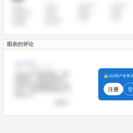
丹麦
保加利亚
克罗地亚
全部
塞浦路斯
奥地利
希腊
德国
斯洛文尼亚
智利
比利时
法国
立陶宛
罗马尼亚
美国
芬兰
阿根廷
马尔他
图表的评论
Zoe Li
15-6月-2014 13:13
尽管在2013年的母猪普查中，母猪
333用户专
存栏量减少，但是我们看到现在
20kg以下的仔猪的数量出现了小幅
注册
登
的上升。这意味着欧洲的养猪生产力
仍然在上升。
查看图表