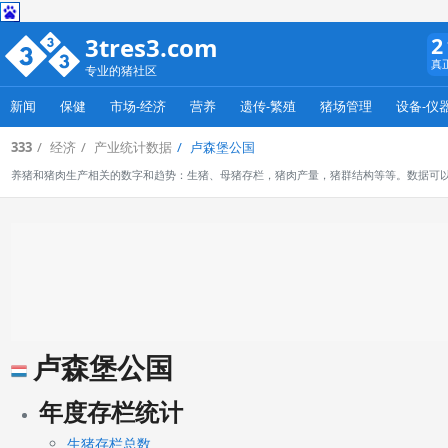
3tres3.com
2
真
专业的猪社区
新闻
保健
市场-经济
营养
遗传-繁殖
猪场管理
设备-仪
333
经济
产业统计数据
卢森堡公国
养猪和猪肉生产相关的数字和趋势：生猪、母猪存栏，猪肉产量，猪群结构等等。数据可
卢森堡公国
年度存栏统计
生猪存栏总数