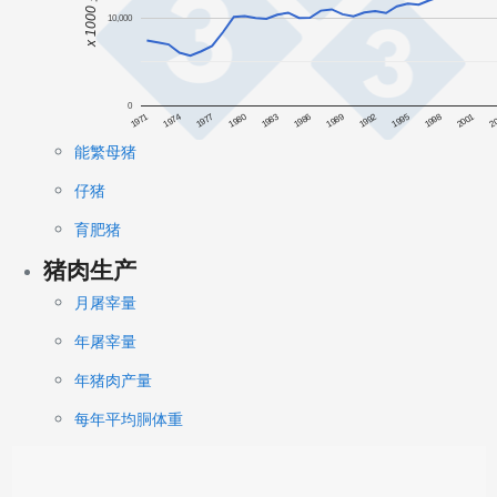
x 1000 头
10,000
0
2001
1971
1986
1977
1992
1983
1998
1974
1989
2
1980
1995
能繁母猪
仔猪
育肥猪
猪肉生产
月屠宰量
年屠宰量
年猪肉产量
每年平均胴体重