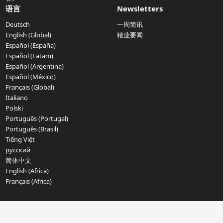
语言
Newsletters
Deutsch
一周简讯
English (Global)
猪业要闻
Español (España)
Español (Latam)
Español (Argentina)
Español (México)
Français (Global)
Italiano
Polski
Português (Portugal)
Português (Brasil)
Tiếng Việt
русский
简体中文
English (Africa)
Français (Africa)