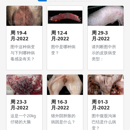
周 19-4
周 12-4
周 29-3
月-2022
月-2022
月-2022
图中这种病变
图中是哪种病
请判断图中所
与下列哪种病
变？
示的皮肤病变
毒感染有关？
类型：
周 23-3
周 16-3
周 01-3
月-2022
月-2022
月-2022
这是一个20kg
猪外阴肿胀的
图中腹股沟淋
仔猪的大脑
病因是什么？
巴结是什么病
变？