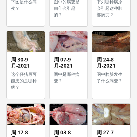
下图是什么病
图中的病变是
下列哪种病原
变？
由什么引起
会引起这种肺
的？
部病变？
周 30-9
周 07-9
周 24-8
月-2021
月-2021
月-2021
这个仔猪最可
图中是哪种病
图中脾脏发生
能患的是哪种
变？
了什么病变？
病？
周 17-8
周 03-8
周 27-7