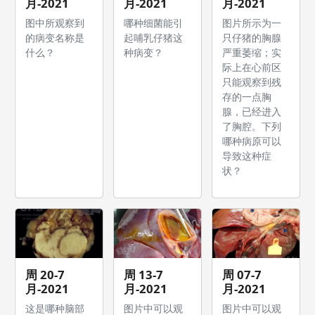
月-2021
月-2021
月-2021
图中所观察到
哪种细菌能引
图片所示为一
的病变名称是
起哺乳仔猪这
只仔猪的胸腺
什么？
种病变？
严重萎缩；实
际上在心前区
只能观察到残
存的一点胸
腺，已经进入
了胸腔。下列
哪种病原可以
导致这种症
状？
周 20-7
周 13-7
周 07-7
月-2021
月-2021
月-2021
这是哪种脑部
图片中可以观
图片中可以观