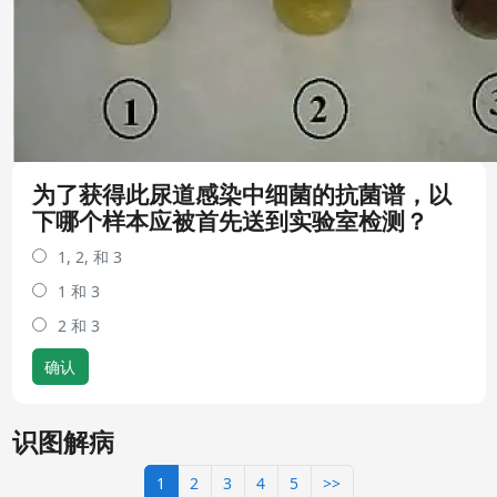
为了获得此尿道感染中细菌的抗菌谱，以
下哪个样本应被首先送到实验室检测？
1, 2, 和 3
1 和 3
2 和 3
确认
识图解病
1
2
3
4
5
>>