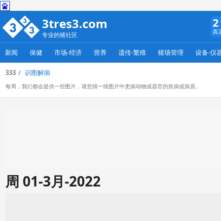
3tres3.com
2
真
专业的猪社区
新闻
保健
市场-经济
营养
遗传-繁殖
猪场管理
设备-仪
333
识图解病
每周，我们都会提供一些图片，请您猜一猜图片中患病动物或器官的疾病或病原。
周 01-3月-2022