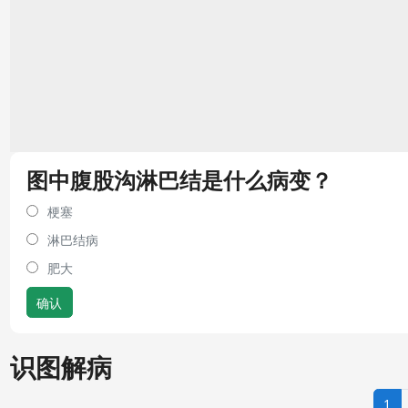
图中腹股沟淋巴结是什么病变？
梗塞
淋巴结病
肥大
确认
识图解病
1