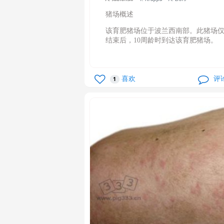
猪场概述
该育肥猪场位于波兰西南部。此猪场
结束后，10周龄时到达该育肥猪场。
喜欢
评
1