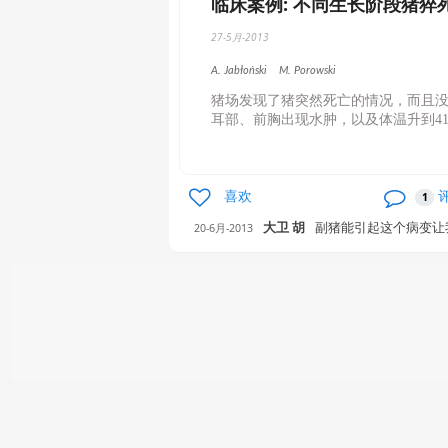
临床案例: 不同生长阶段猪猝
27-5月-2013
A. Jabłoński
M. Porowski
猪场发现了猪突然死亡的情况，而且
耳部、前胸出现水肿，以及体温升到41.5
喜欢
1
大卫 胡
副猪能引起这个病变让
20-6月-2013