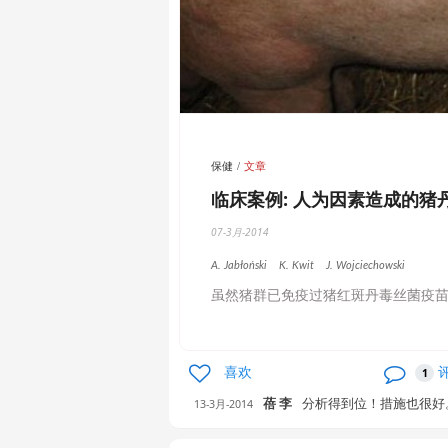
保健
文章
临床案例: 人为因素造成的猪
07-3月-2014
A. Jabłoński
K. Kwit
J. Wojciechowski
虽然猪群已免疫过猪红斑丹毒丝菌疫苗
喜欢
1
蓓 李
分析得到位！措施也很好
13-3月-2014