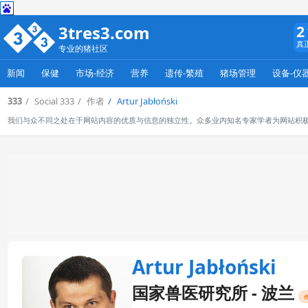
3tres3.com
2
真
专业的猪社区
新闻
保健
市场-经济
营养
遗传-繁殖
猪场管理
设备-仪
333
Social 333
作者
Artur Jabłoński
我们与众不同之处在于网站内容的优质与信息的独立性。众多业内知名专家学者为网站积
Artur Jabłoński
国家兽医研究所 - 波兰