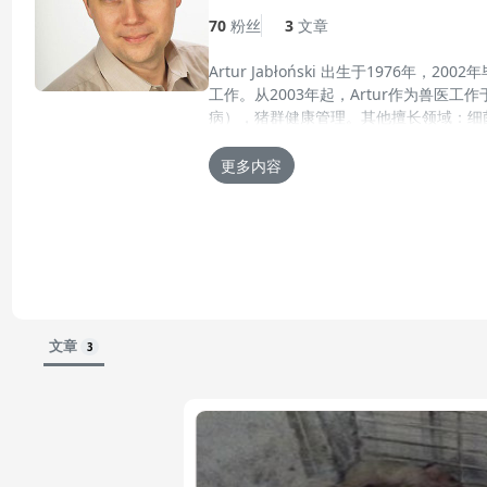
70
粉丝
3
文章
Artur Jabłoński 出生于197
工作。从2003年起，Artur作为兽
病），猪群健康管理。其他擅长领域：细
更多内容
更新的简历 27-5月-2013
文章
3