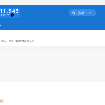
11.943
搜索 333
正的用户
器
极撰稿，保证了网站内容的品质。
作者