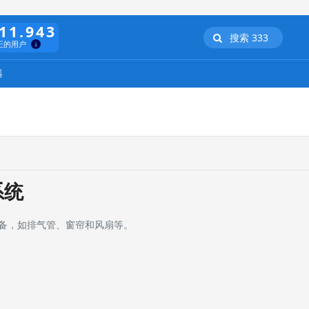
11.943
搜索 333
正的用户
器
系统
备，如排气管、窗帘和风扇等。