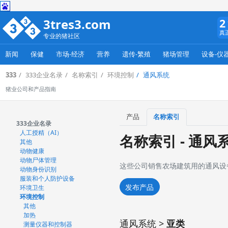
3tres3.com
2
真
专业的猪社区
新闻
保健
市场-经济
营养
遗传-繁殖
猪场管理
设备-仪
333
333企业名录
名称索引
环境控制
通风系统
猪业公司和产品指南
产品
名称索引
333企业名录
人工授精（AI）
名称索引 - 通风
其他
动物健康
动物尸体管理
这些公司销售农场建筑用的通风设
动物身份识别
服装和个人防护设备
发布产品
环境卫生
环境控制
其他
加热
通风系统 >
亚类
测量仪器和控制器