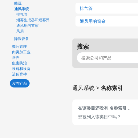
能源
排气管
通风系统
排气管
烟雾生成器和烟雾弹
通风用的窗帘
通风用的窗帘
风扇
降温设备
搜索
粪污管理
肉类加工业
营养
虫害防治
设施和设备
遗传育种
发布产品
通风系统 >
名称索引
在该类目还没有 名称索引 。
想被列入该类目中吗？