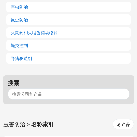
害虫防治
昆虫防治
灭鼠药和灭啮齿类动物药
蝇类控制
野猪驱避剂
搜索
虫害防治 >
名称索引
见 产品