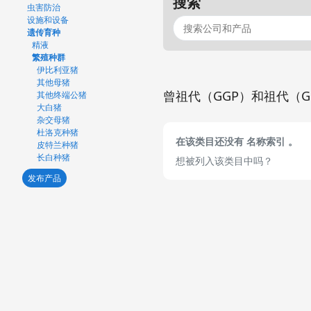
搜索
虫害防治
设施和设备
遗传育种
精液
繁殖种群
伊比利亚猪
其他母猪
曾祖代（GGP）和祖代（G
其他终端公猪
大白猪
杂交母猪
杜洛克种猪
在该类目还没有 名称索引 。
皮特兰种猪
长白种猪
想被列入该类目中吗？
发布产品