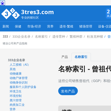
3tres3.com
2
真
专业的猪社区
新闻
保健
市场-经济
营养
遗传-繁殖
猪场管理
设备-仪
333
333企业名录
名称索引
遗传育种
繁殖种群
杜洛克种猪
曾
猪业公司和产品指南
产品
名称索引
333企业名录
人工授精（AI）
名称索引 - 曾
其他
动物健康
动物尸体管理
这些公司销售曾祖代（GGP）和祖
动物身份识别
服装和个人防护设备
发布产品
环境卫生
环境控制
粪污管理
肉类加工业
营养