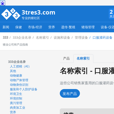
3tres3.com
2
真
专业的猪社区
新闻
保健
市场-经济
营养
遗传-繁殖
猪场管理
设备-仪
333
333企业名录
名称索引
设施和设备
管理设备
口服灌药设备
猪业公司和产品指南
产品
名称索引
333企业名录
人工授精（AI）
名称索引 - 口服
其他
动物健康
动物尸体管理
这些公司销售家畜用的口服灌药设
动物身份识别
服装和个人防护设备
发布产品
环境卫生
环境控制
粪污管理
肉类加工业
营养