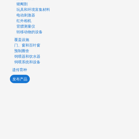
猪阉割
玩具和环境富集材料
电动刺激器
红外相机
背膘测量仪
转移动物的设备
覆盖设施
门、窗和百叶窗
预制圈舍
饲喂器和饮水器
饲喂系统和设备
遗传育种
发布产品