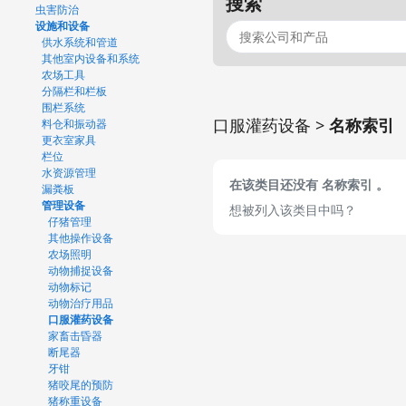
搜索
虫害防治
设施和设备
供水系统和管道
其他室内设备和系统
农场工具
分隔栏和栏板
围栏系统
口服灌药设备 >
名称索引
料仓和振动器
更衣室家具
栏位
水资源管理
在该类目还没有 名称索引 。
漏粪板
管理设备
想被列入该类目中吗？
仔猪管理
其他操作设备
农场照明
动物捕捉设备
动物标记
动物治疗用品
口服灌药设备
家畜击昏器
断尾器
牙钳
猪咬尾的预防
猪称重设备