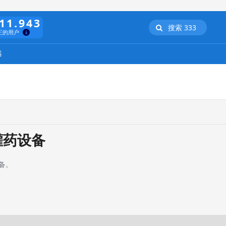
11.943
搜索 333
正的用户
器
灌药设备
备。