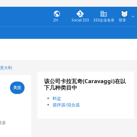
ZH
Social 333
333企业名录
登录
ia 意大利
该公司卡拉瓦奇(Caravaggi)在以
下几种类目中
关注
料盆
搅拌器/混合器
很多
。