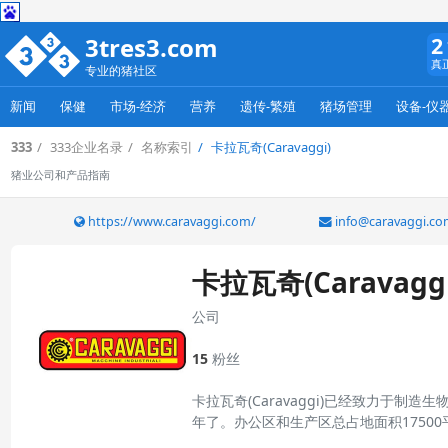
3tres3.com
2
真
专业的猪社区
新闻
保健
市场-经济
营养
遗传-繁殖
猪场管理
设备-仪
333
333企业名录
名称索引
卡拉瓦奇(Caravaggi)
猪业公司和产品指南
https://www.caravaggi.com/
info@caravaggi.co
卡拉瓦奇(Caravaggi
公司
15
粉丝
卡拉瓦奇(Caravaggi)已经致力于
年了。办公区和生产区总占地面积1750