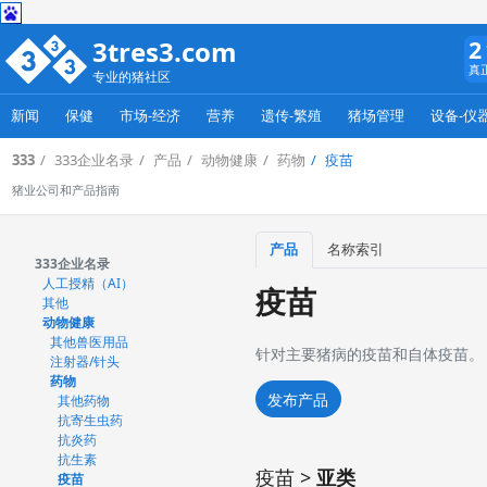
3tres3.com
2
真
专业的猪社区
新闻
保健
市场-经济
营养
遗传-繁殖
猪场管理
设备-仪
333
333企业名录
产品
动物健康
药物
疫苗
猪业公司和产品指南
产品
名称索引
333企业名录
人工授精（AI）
疫苗
其他
动物健康
其他兽医用品
针对主要猪病的疫苗和自体疫苗。
注射器/针头
药物
发布产品
其他药物
抗寄生虫药
抗炎药
抗生素
疫苗 >
亚类
疫苗