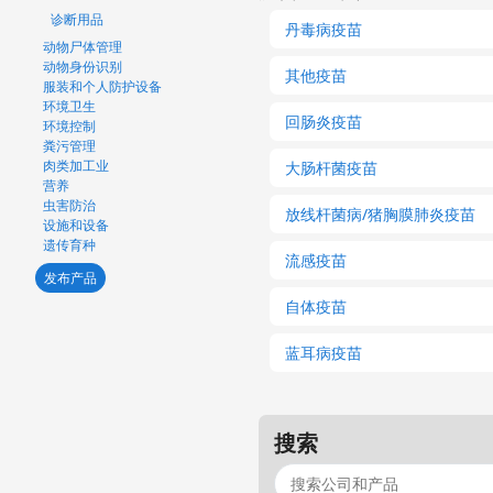
诊断用品
丹毒病疫苗
动物尸体管理
动物身份识别
其他疫苗
服装和个人防护设备
环境卫生
回肠炎疫苗
环境控制
粪污管理
肉类加工业
大肠杆菌疫苗
营养
虫害防治
放线杆菌病/猪胸膜肺炎疫苗
设施和设备
遗传育种
流感疫苗
发布产品
自体疫苗
蓝耳病疫苗
搜索