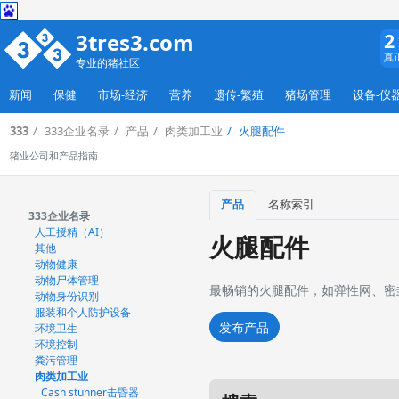
3tres3.com
2
真
专业的猪社区
新闻
保健
市场-经济
营养
遗传-繁殖
猪场管理
设备-仪
333
333企业名录
产品
肉类加工业
火腿配件
猪业公司和产品指南
产品
名称索引
333企业名录
人工授精（AI）
火腿配件
其他
动物健康
动物尸体管理
最畅销的火腿配件，如弹性网、密
动物身份识别
服装和个人防护设备
发布产品
环境卫生
环境控制
粪污管理
肉类加工业
Cash stunner击昏器