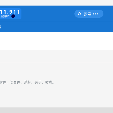
11.911
搜索 333
正的用户
器
封件、闭合件、系带、夹子、喷嘴。