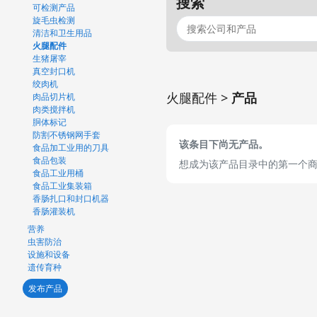
搜索
可检测产品
旋毛虫检测
清洁和卫生用品
火腿配件
生猪屠宰
真空封口机
绞肉机
火腿配件 >
产品
肉品切片机
肉类搅拌机
胴体标记
防割不锈钢网手套
该条目下尚无产品。
食品加工业用的刀具
食品包装
想成为该产品目录中的第一个
食品工业用桶
食品工业集装箱
香肠扎口和封口机器
香肠灌装机
营养
虫害防治
设施和设备
遗传育种
发布产品