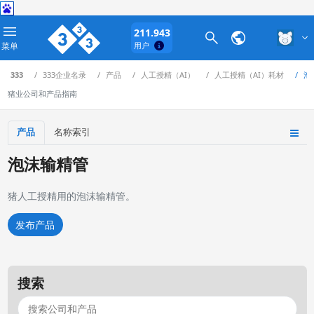
211.943
菜单
用户
333
333企业名录
产品
人工授精（AI）
人工授精（AI）耗材
泡
猪业公司和产品指南
产品
名称索引
泡沫输精管
猪人工授精用的泡沫输精管。
发布产品
搜索