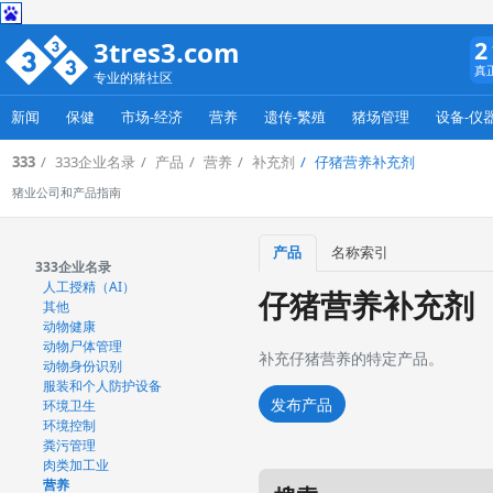
3tres3.com
2
真
专业的猪社区
新闻
保健
市场-经济
营养
遗传-繁殖
猪场管理
设备-仪
333
333企业名录
产品
营养
补充剂
仔猪营养补充剂
猪业公司和产品指南
产品
名称索引
333企业名录
人工授精（AI）
仔猪营养补充剂
其他
动物健康
动物尸体管理
补充仔猪营养的特定产品。
动物身份识别
服装和个人防护设备
发布产品
环境卫生
环境控制
粪污管理
肉类加工业
营养