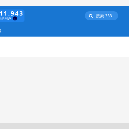
11.943
搜索 333
正的用户
器