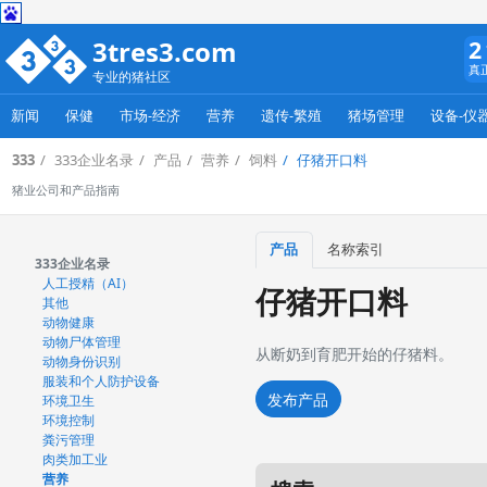
3tres3.com
2
真
专业的猪社区
新闻
保健
市场-经济
营养
遗传-繁殖
猪场管理
设备-仪
333
333企业名录
产品
营养
饲料
仔猪开口料
猪业公司和产品指南
产品
名称索引
333企业名录
人工授精（AI）
仔猪开口料
其他
动物健康
动物尸体管理
从断奶到育肥开始的仔猪料。
动物身份识别
服装和个人防护设备
发布产品
环境卫生
环境控制
粪污管理
肉类加工业
营养