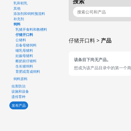
搜索
乳和初乳
其他
添加剂和饲料预混料
补充剂
饲料
乳猪开食料和教槽料
仔猪开口料
仔猪开口料 >
产品
公猪料
后备母猪饲料
哺乳母猪料
妊娠母猪料
该条目下尚无产品。
断奶前仔猪料
生长猪饲料
想成为该产品目录中的第一个
育肥或育成饲料
饲料原料
虫害防治
设施和设备
遗传育种
发布产品