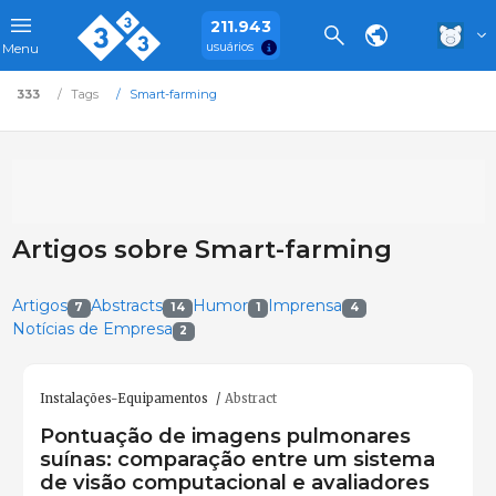
211.943
usuários
Menu
333
Tags
Smart-farming
Artigos sobre Smart-farming
Artigos
Abstracts
Humor
Imprensa
7
14
1
4
Notícias de Empresa
2
Instalações-Equipamentos
Abstract
Pontuação de imagens pulmonares
suínas: comparação entre um sistema
de visão computacional e avaliadores