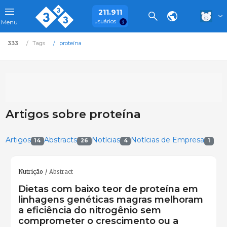
211.911
usuários
Menu
333
Tags
proteína
Artigos sobre proteína
Artigos
Abstracts
Notícias
Notícias de Empresa
14
26
4
1
Nutrição
Abstract
Dietas com baixo teor de proteína em
linhagens genéticas magras melhoram
a eficiência do nitrogênio sem
comprometer o crescimento ou a