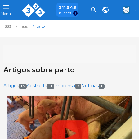
211.943
usuários
Menu
333
Tags
parto
Artigos sobre parto
Artigos
Abstracts
Imprensa
Notícias
13
11
2
1