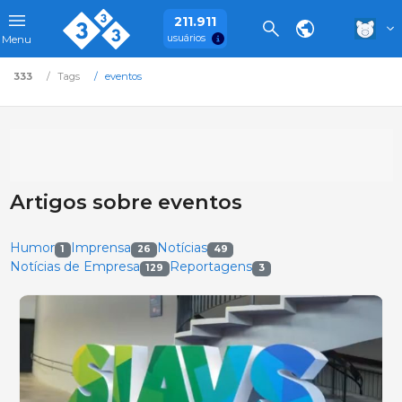
211.911
usuários
Menu
333
Tags
eventos
Artigos sobre eventos
Humor
Imprensa
Notícias
1
26
49
Notícias de Empresa
Reportagens
129
3