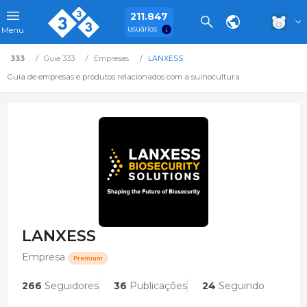
211.847
usuários
Menu
333
Guia 333
Empresas
LANXESS
Guia de empresas e produtos relacionados com a suinocultura
LANXESS
Empresa
Premium
266
Seguidores
36
Publicações
24
Seguindo