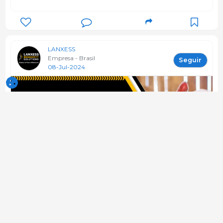
LANXESS
Empresa - Brasil
Seguir
08-Jul-2024
Protegiendo a los cerdos: Claves de