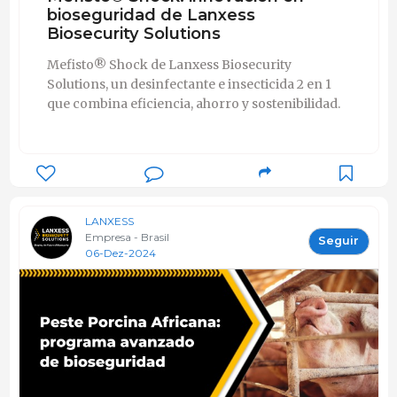
bioseguridad de Lanxess
Biosecurity Solutions
Mefisto® Shock de Lanxess Biosecurity
Solutions, un desinfectante e insecticida 2 en 1
que combina eficiencia, ahorro y sostenibilidad.
LANXESS
Empresa - Brasil
Seguir
06-Dez-2024