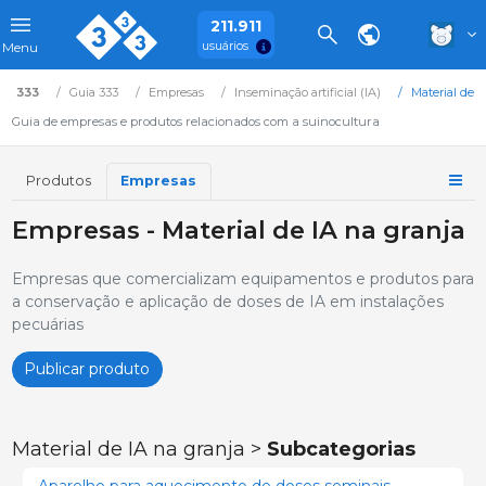
211.911
usuários
Menu
333
Guia 333
Empresas
Inseminação artificial (IA)
Material de I
Guia de empresas e produtos relacionados com a suinocultura
Produtos
Empresas
Empresas - Material de IA na granja
Empresas que comercializam equipamentos e produtos para
a conservação e aplicação de doses de IA em instalações
pecuárias
Publicar produto
Material de IA na granja >
Subcategorias
Aparelho para aquecimento de doses seminais