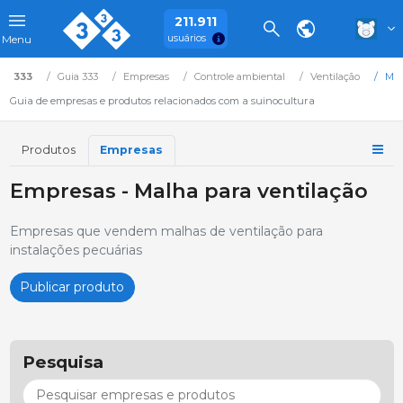
211.911
usuários
Menu
333
Guia 333
Empresas
Controle ambiental
Ventilação
Mal
Guia de empresas e produtos relacionados com a suinocultura
Produtos
Empresas
Empresas - Malha para ventilação
Empresas que vendem malhas de ventilação para
instalações pecuárias
Publicar produto
Pesquisa