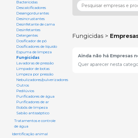
Bactericidas
Descalcificadores
Desengordurantes
Desincrustantes
Desinfetante de cama
Desinfetantes
Fungicidas >
Empresa
Detergentes
Dosificador de pó
Dosificadores de líquido
Espuma de limpeza
Ainda não há Empresas ne
Fungicidas
Lavadoras de pressão
Quer aparecer nesta catego
Limpador de botas
Limpeza por pressão
Nebulizadores/pulverizadores
Outros
Pedilúvios
Purificadores de água
Purificadores de ar
Robôs de limpeza
Sabão antisséptico
Tratamentos e controle
de água
Identificação animal