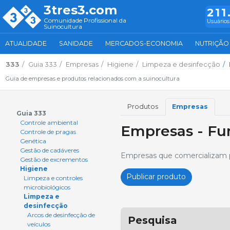
3tres3.com
211
Comunidade Profissional da
Usuários
Suinocultura
ATUALIDADE
SANIDADE
MERCADOS-ECONOMIA
NUTRIÇÃO
333
Guia 333
Empresas
Higiene
Limpeza e desinfecção
Guia de empresas e produtos relacionados com a suinocultura
Produtos
Empresas
Guia 333
Controle ambiental
Empresas - Fu
Controle de pragas
Genética
Gestão de cadáveres
Empresas que comercializam p
Gestão de excrementos
Higiene
Publicar produto
Limpeza e controles
microbiológicos
Limpeza e
desinfecção
Arcos de desinfecção de
Pesquisa
veículos