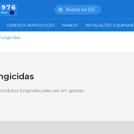
.976
Buscar na 333
 reais
GENÉTICA-REPRODUÇÃO
MANEJO
INSTALAÇÕES-EQUIPAM
Fungicidas
ngicidas
rodutos fungicidas para uso em granjas