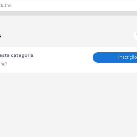
s
sta categoria.
Inscriçã
ria?