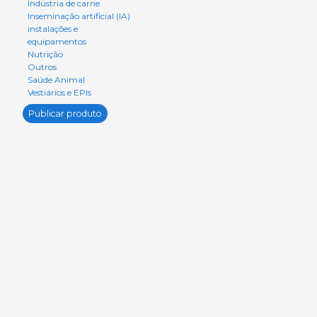
Indústria de carne
Inseminação artificial (IA)
instalações e
equipamentos
Nutrição
Outros
Saúde Animal
Vestiários e EPIs
Publicar produto