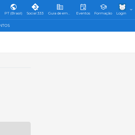
PT (Brasil)
Social 333
Guia de empresas
Eventos
Formação
Login
ENTOS