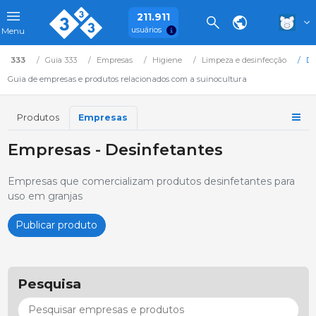
211.911
usuários
Menu
333
Guia 333
Empresas
Higiene
Limpeza e desinfecção
De
Guia de empresas e produtos relacionados com a suinocultura
Produtos
Empresas
Empresas - Desinfetantes
Empresas que comercializam produtos desinfetantes para
uso em granjas
Publicar produto
Pesquisa