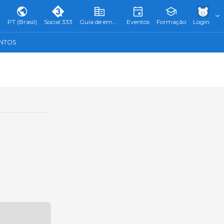
PT (Brasil)
Social 333
Guia de empresas
Eventos
Formação
Login
ENTOS