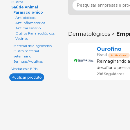
Outros
Saúde Animal
Farmacológico
Antibióticos
Antiinflamatórios
Antiparasitário
Dermatológicos >
Empr
Outros Farmacológicos
Vacinas
Material de diagnóstico
Ourofino
Outro material
Brasil
Profissional
veterinário
Reimaginando a
Seringas/Agulhas
desafiar o pens
Vestiários e EPIs
o crescimento s
286 Seguidores
Publicar produto
animal, inspirar e