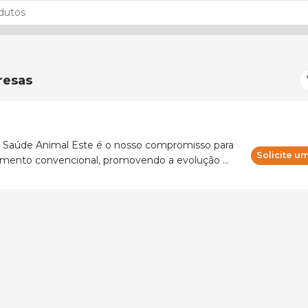
esas
 Saúde Animal Este é o nosso compromisso para
Solicite 
amento convencional, promovendo a evolução e
ustentável de uma nova geração da saúde