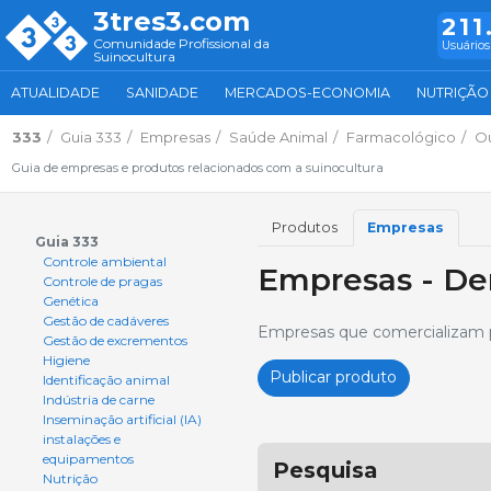
3tres3.com
211
Comunidade Profissional da
Usuários
Suinocultura
ATUALIDADE
SANIDADE
MERCADOS-ECONOMIA
NUTRIÇÃO
333
Guia 333
Empresas
Saúde Animal
Farmacológico
Ou
Guia de empresas e produtos relacionados com a suinocultura
Produtos
Empresas
Guia 333
Controle ambiental
Empresas - De
Controle de pragas
Genética
Gestão de cadáveres
Empresas que comercializam p
Gestão de excrementos
Higiene
Publicar produto
Identificação animal
Indústria de carne
Inseminação artificial (IA)
instalações e
equipamentos
Pesquisa
Nutrição