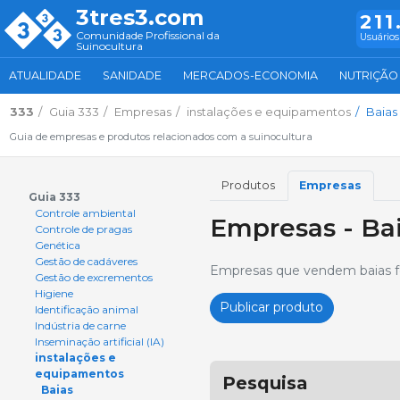
3tres3.com
211
Comunidade Profissional da
Usuários
Suinocultura
ATUALIDADE
SANIDADE
MERCADOS-ECONOMIA
NUTRIÇÃO
333
Guia 333
Empresas
instalações e equipamentos
Baias
Guia de empresas e produtos relacionados com a suinocultura
Produtos
Empresas
Guia 333
Controle ambiental
Empresas - Ba
Controle de pragas
Genética
Gestão de cadáveres
Empresas que vendem baias f
Gestão de excrementos
Higiene
Publicar produto
Identificação animal
Indústria de carne
Inseminação artificial (IA)
instalações e
equipamentos
Pesquisa
Baias