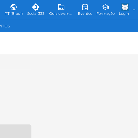
PT (Brasil)
Social 333
Guia de empresas
Eventos
Formação
Login
ENTOS