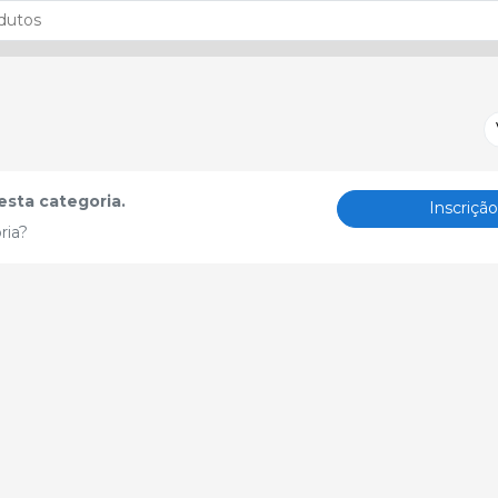
sta categoria.
Inscriçã
ria?