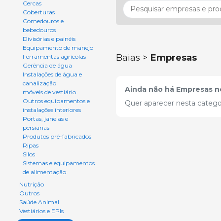
Cercas
Coberturas
Comedouros e
bebedouros
Divisórias e painéis
Equipamento de manejo
Baias >
Empresas
Ferramentas agrícolas
Gerência de água
Instalações de água e
canalização
Ainda não há Empresas ne
móveis de vestiário
Outros equipamentos e
Quer aparecer nesta catego
instalações interiores
Portas, janelas e
persianas
Produtos pré-fabricados
Ripas
Silos
Sistemas e equipamentos
de alimentação
Nutrição
Outros
Saúde Animal
Vestiários e EPIs