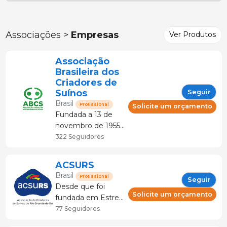
Associações >
Empresas
Ver Produtos
Associação
Brasileira dos
Criadores de
Suínos
Seguir
Brasil
Profissional
Solicite um orçamento
Fundada a 13 de
novembro de 1955,
a Associação
322 Seguidores
Brasileira dos
Criadores de Suínos
ACSURS
- ABCS - foi
Brasil
Profissional
Seguir
instituída com o
Desde que foi
objetivo de
Solicite um orçamento
fundada em Estrela
favorecer o
(RS), em 1972, a
77 Seguidores
desenvolvimento
Associação de
tecnológico do