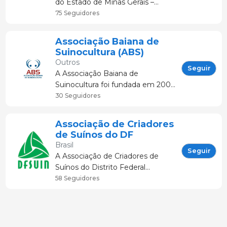
do Estado de Minas Gerais –
ASEMG – foi fundada em 30 de
75 Seguidores
abril de 1972 na cidade de Patos
de Minas, com o objetivo de
Associação Baiana de
defender os interesses
Suinocultura (ABS)
econômicos dos suinocultores de
Outros
Minas Gerais.
Seguir
A Associação Baiana de
Suinocultura foi fundada em 2009
com o objetivo de fortalecer a
30 Seguidores
suinocultura no Estado, vidando
defender o interesse dos seus
Associação de Criadores
associados e lutar por melhores
de Suínos do DF
condições para a cadeia
Brasil
produtiva.
Seguir
A Associação de Criadores de
Suínos do Distrito Federal
(DFSuin) foi fundada em 2000
58 Seguidores
como uma sociedade civil de
duração indeterminada, sem
finalidade lucrativa, que congrega
os criadores e abatedouros de suí