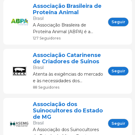
Criadores de Suínos
Associação Brasileira de
setor. Teve papel
do Rio Grande do
Proteína Animal
decisivo no
Sul – ACSURS a
Brasil
melhoramento
entidade teve sua
Seguir
A Associação Brasileira de
gen&e
trajetória marcada
Proteína Animal (ABPA) é a
por várias
organização institucional nacional
127 Seguidores
conquistas e
da avicultura e da suinocultura do
inúmeras melhorias
Brasil.Tem como missão
Associação Catarinense
propor
representar os setores em foros
de Criadores de Suínos
nacionais e internacio
Brasil
Seguir
Atenta às exigências do mercado
e às necessidades dos
produtores, a ACCS trabalha
88 Seguidores
dando suporte às granjas e
também auxilia nas negociações
Associação dos
e pleitos que vêm do campo.
Suinocultores do Estado
de MG
Brasil
Seguir
A Associação dos Suinocultores